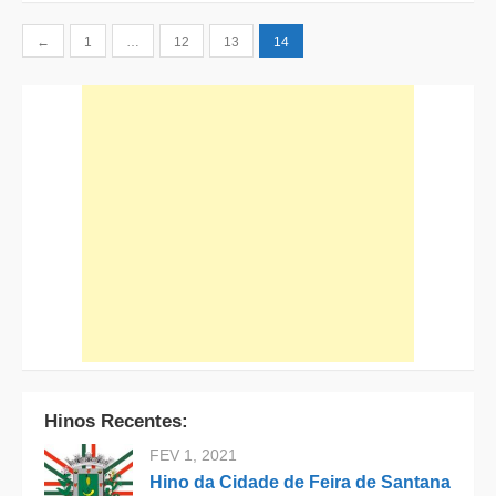
Paginação
←
1
…
12
13
14
de
posts
Hinos Recentes:
FEV 1, 2021
Hino da Cidade de Feira de Santana