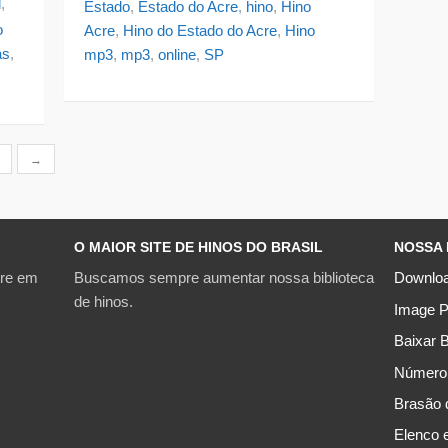
d
,
Estado
,
Estado do Acre
,
hino
,
Hino
o
Acre
,
Hino do Estado do Acre
,
Hino
as
,
mp3
,
mp3
,
online
,
SP
→
O MAIOR SITE DE HINOS DO BRASIL
NOSSA 
tre em
Buscamos sempre aumentar nossa biblioteca
Downloa
de hinos.
Image 
Baixar 
Número 
Brasão 
Elenco 