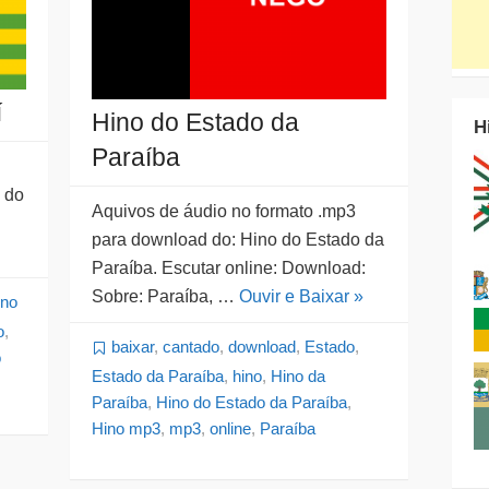
í
Hino do Estado da
H
Paraíba
 do
Aquivos de áudio no formato .mp3
para download do: Hino do Estado da
Paraíba. Escutar online: Download:
Sobre: Paraíba, …
Ouvir e Baixar »
ino
o
,
baixar
,
cantado
,
download
,
Estado
,
o
Estado da Paraíba
,
hino
,
Hino da
Paraíba
,
Hino do Estado da Paraíba
,
Hino mp3
,
mp3
,
online
,
Paraíba