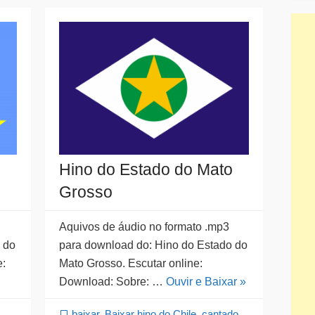
o
Hino do Estado do Mato
Grosso
Aquivos de áudio no formato .mp3
 do
para download do: Hino do Estado do
e:
Mato Grosso. Escutar online:
Download: Sobre: …
Ouvir e Baixar »
baixar
,
Baixar hino do Chile
,
cantado
,