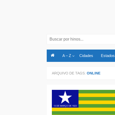
Skip
to
content
Search
for:
A – Z
Cidades
Estados
ARQUIVO DE TAGS:
ONLINE