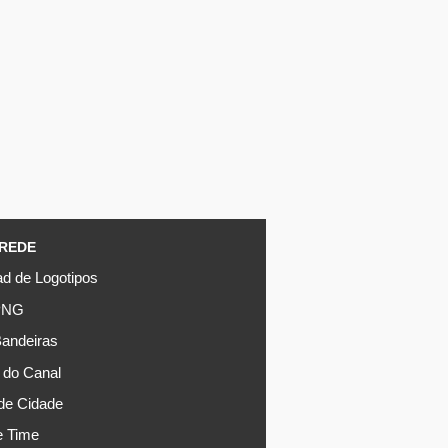
REDE
d de Logotipos
PNG
Bandeiras
do Canal
de Cidade
e Time