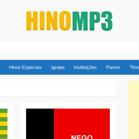
Hinos Especiais
Igrejas
Instituições
Países
Time