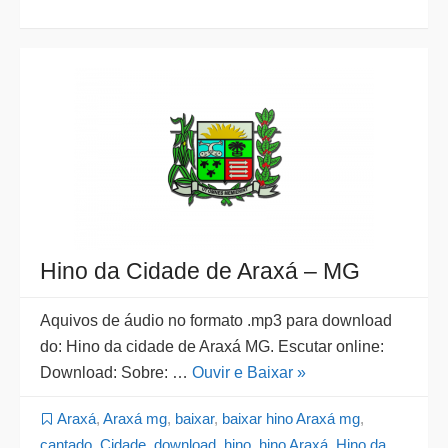
Hino da Cidade de Araxá – MG
Aquivos de áudio no formato .mp3 para download
do: Hino da cidade de Araxá MG. Escutar online:
Download: Sobre: …
Ouvir e Baixar »
Araxá
,
Araxá mg
,
baixar
,
baixar hino Araxá mg
,
cantado
,
Cidade
,
download
,
hino
,
hino Araxá
,
Hino da