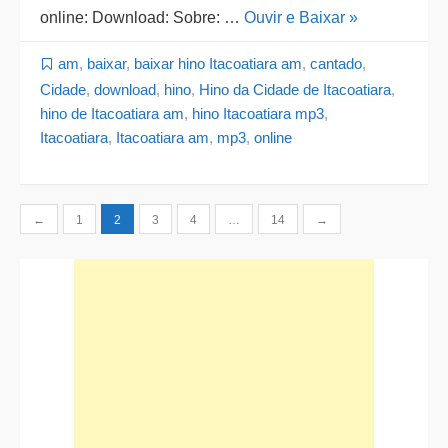
online: Download: Sobre: …
Ouvir e Baixar »
am
,
baixar
,
baixar hino Itacoatiara am
,
cantado
,
Cidade
,
download
,
hino
,
Hino da Cidade de Itacoatiara
,
hino de Itacoatiara am
,
hino Itacoatiara mp3
,
Itacoatiara
,
Itacoatiara am
,
mp3
,
online
Paginação
←
1
2
3
4
…
14
→
de
posts