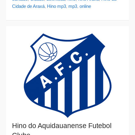
Cidade de Araxá
,
Hino mp3
,
mp3
,
online
Hino do Aquidauanense Futebol